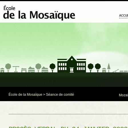
ACCU
École de la Mosaïque
>
Séance de comité
Mozaï