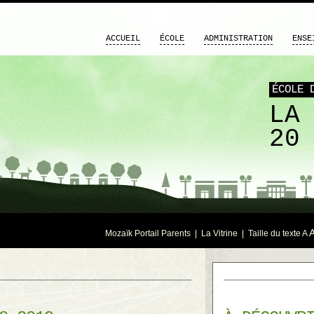
ACCUEIL
ÉCOLE
ADMINISTRATION
ENSE
ÉCOLE 
LA
20
Mozaïk Portail Parents
|
La Vitrine
| Taille du texte
A