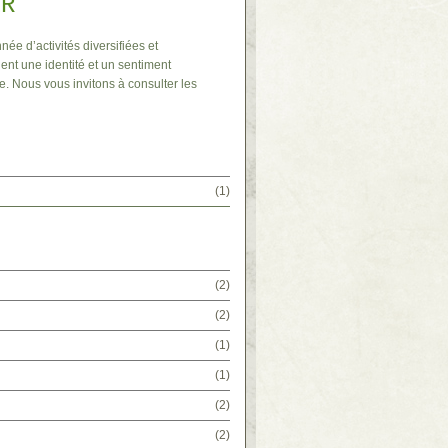
IR
née d’activités diversifiées et
ent une identité et un sentiment
e. Nous vous invitons à consulter les
(1)
(2)
(2)
(1)
(1)
(2)
(2)