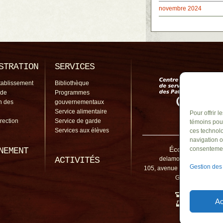
novembre 2024
STRATION
SERVICES
tablissement
Bibliothèque
 de
Programmes
on des
gouvernementaux
Service alimentaire
Pour offrir 
irection
Service de garde
témoins pour
Services aux élèves
ces technolo
navigation o
École de la Mos
consentement
NEMENT
ACTIVITÉS
delamosaique@cssp.go
Gestion des
105, avenue de Montpellier, S
Grand, QC, J3N 
450 441-6
Ac
450 441-67