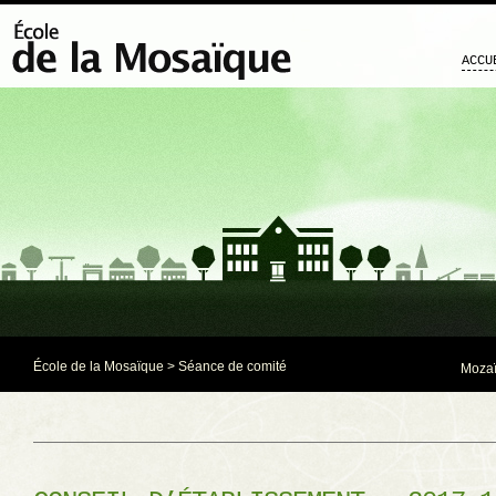
ACCU
École de la Mosaïque
>
Séance de comité
Mozaï