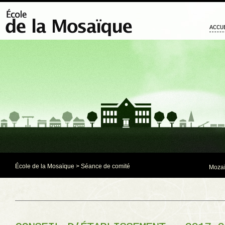
ACCU
École de la Mosaïque
>
Séance de comité
Mozaï