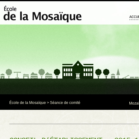
ACCU
École de la Mosaïque
>
Séance de comité
Mozaï