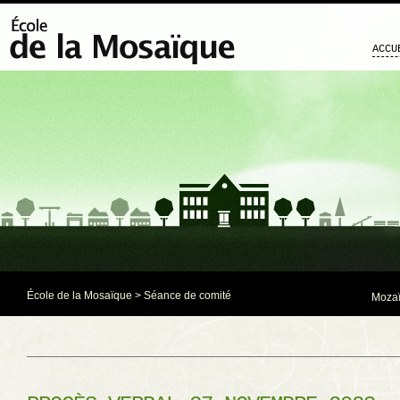
ACCU
École de la Mosaïque
>
Séance de comité
Mozaï