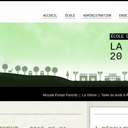
ACCUEIL
ÉCOLE
ADMINISTRATION
ENSE
ÉCOLE 
LA
20
Mozaïk Portail Parents
|
La Vitrine
| Taille du texte
A