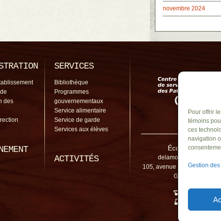
novembre 2024
STRATION
SERVICES
tablissement
Bibliothèque
 de
Programmes
on des
gouvernementaux
Service alimentaire
Pour offrir 
irection
Service de garde
témoins pour
Services aux élèves
ces technolo
navigation o
École de la Mos
consentement
NEMENT
ACTIVITÉS
delamosaique@cssp.go
Gestion des
105, avenue de Montpellier, S
Grand, QC, J3N 
450 441-6
Ac
450 441-67