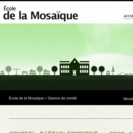
ACCU
École de la Mosaïque
>
Séance de comité
Mozaï